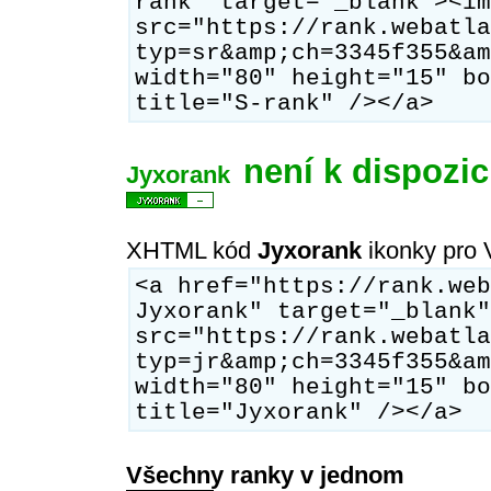
rank" target="_blank"><im
src="https://rank.webatla
typ=sr&amp;ch=3345f355&am
width="80" height="15" bo
title="S-rank" /></a>
není k dispozic
Jyxorank
XHTML kód
Jyxorank
ikonky pro 
<a href="https://rank.web
Jyxorank" target="_blank"
src="https://rank.webatla
typ=jr&amp;ch=3345f355&am
width="80" height="15" bo
title="Jyxorank" /></a>
Všechny ranky v jednom