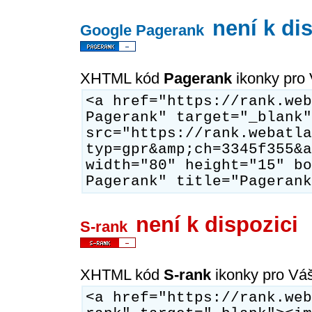
není k di
Google Pagerank
XHTML kód
Pagerank
ikonky pro
<a href="https://rank.web
Pagerank" target="_blank"
src="https://rank.webatla
typ=gpr&amp;ch=3345f355&a
width="80" height="15" bo
Pagerank" title="Pagerank
není k dispozici
S-rank
XHTML kód
S-rank
ikonky pro Vá
<a href="https://rank.web