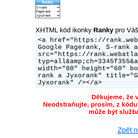
XHTML kód ikonky
Ranky
pro Váš
<a href="https://rank.web
Google Pagerank, S-rank a
src="https://rank.webatla
typ=all&amp;ch=3345f355&a
width="80" height="60" bo
rank a Jyxorank" title="G
Jyxorank" /></a>
Děkujeme, že v
Neodstraňujte, prosím, z kódu
může být služb
Zpět n