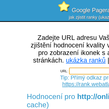
Google Pagera
jak zjistit ranky (uk
Zadejte URL adresu Va
zjištění hodnocení kvalit
pro zobrazení ikonek s 
stránkách.
ukázka ranků
URL:
Tip: Přímý odkaz pr
https://rank.webatl
Hodnocení pro
http://on
cache)