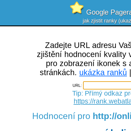
Google Pagera
jak zjistit ranky (uk
Zadejte URL adresu Va
zjištění hodnocení kvalit
pro zobrazení ikonek s 
stránkách.
ukázka ranků
URL:
Tip: Přímý odkaz pr
https://rank.webatl
Hodnocení pro
http://on