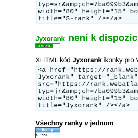
typ=sr&amp;ch=7ba099b3&am
width="80" height="15" bo
title="S-rank" /></a>
není k dispozic
Jyxorank
XHTML kód
Jyxorank
ikonky pro 
<a href="https://rank.web
Jyxorank" target="_blank"
src="https://rank.webatla
typ=jr&amp;ch=7ba099b3&am
width="80" height="15" bo
title="Jyxorank" /></a>
Všechny ranky v jednom