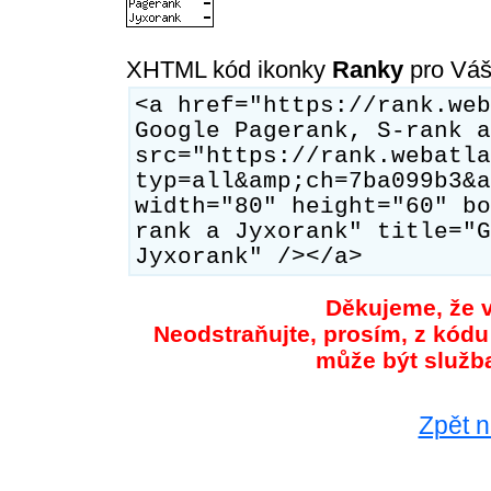
XHTML kód ikonky
Ranky
pro Váš
<a href="https://rank.web
Google Pagerank, S-rank a
src="https://rank.webatla
typ=all&amp;ch=7ba099b3&a
width="80" height="60" bo
rank a Jyxorank" title="G
Jyxorank" /></a>
Děkujeme, že v
Neodstraňujte, prosím, z kódu
může být služb
Zpět n